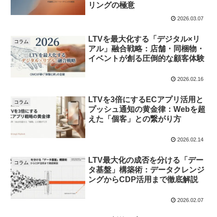
リングの極意
2026.03.07
LTVを最大化する「デジタル×リ
コラム
アル」融合戦略：店舗・同梱物・
イベントが創る圧倒的な顧客体験
2026.02.16
LTVを3倍にするECアプリ活用と
コラム
プッシュ通知の黄金律：Webを超
えた「個客」との繋がり方
2026.02.14
LTV最大化の成否を分ける「デー
コラム
タ基盤」構築術：データクレンジ
ングからCDP活用まで徹底解説
2026.02.07