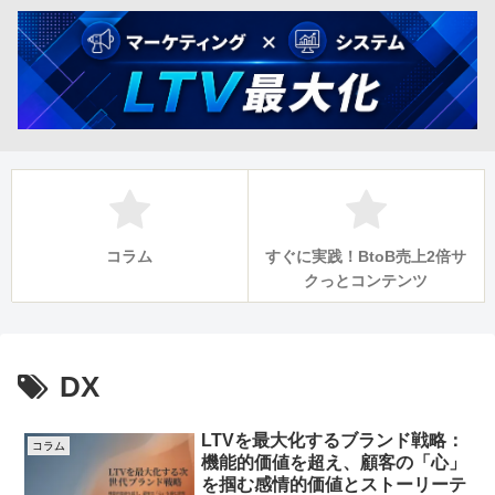
コラム
すぐに実践！BtoB売上2倍サ
クっとコンテンツ
DX
LTVを最大化するブランド戦略：
コラム
機能的価値を超え、顧客の「心」
を掴む感情的価値とストーリーテ