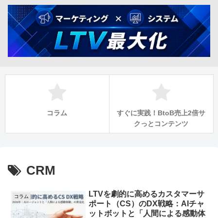
コラム
すぐに実践！BtoB売上2倍サ
クっとコンテンツ
CRM
LTVを劇的に高めるカスタマーサ
コラム
ポート（CS）のDX戦略：AIチャ
ットボットと「人間による感動体