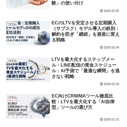
験」の使い分け
2026.02.05
ECのLTVを安定させる定期購入
コラム
（サブスク）モデル導入の鉄則：
解約を防ぎ「継続」を資産に変え
る戦略
2026.02.04
LTVを最大化するステップメー
コラム
ル・LINE配信の黄金スケジュー
ル：AI予測で「最適な瞬間」を逃
さない戦略
2026.02.03
EC向けCRM/MAツール徹底比
コラム
較：LTVを最大化する「AI自律
型」ツールの選び方
2026.01.31