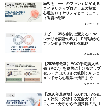
顧客を「一生のファン」に変える
コラム
ロイヤリティプログラムの極意：
心理的ロイヤリティとコミュニテ
ィ運営の戦略
2026.01.30
リピート率を劇的に変えるCRM
コラム
シナリオ設計の鉄則：F2転換から
ファン化までの自動化戦略
2026.01.29
【2026年最新】ECの平均購入単
コラム
価（AOV）を劇的に上げるアップ
セル・クロスセルの鉄則：AIレコ
メンドから心理学の活用まで
2026.01.28
【2026年最新版】GA4でLTVを正
コラム
しく計測・分析する完全ガイド：
コホート分析から予測指標の活用