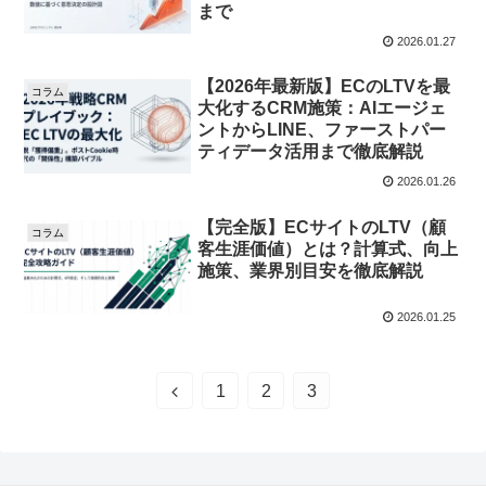
まで
2026.01.27
【2026年最新版】ECのLTVを最
コラム
大化するCRM施策：AIエージェ
ントからLINE、ファーストパー
ティデータ活用まで徹底解説
2026.01.26
【完全版】ECサイトのLTV（顧
コラム
客生涯価値）とは？計算式、向上
施策、業界別目安を徹底解説
2026.01.25
1
2
3