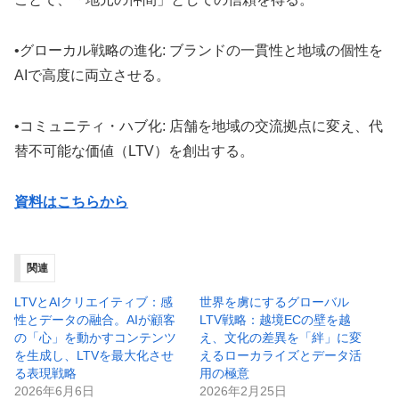
•グローカル戦略の進化: ブランドの一貫性と地域の個性を
AIで高度に両立させる。
•コミュニティ・ハブ化: 店舗を地域の交流拠点に変え、代
替不可能な価値（LTV）を創出する。
資料はこちらから
関連
LTVとAIクリエイティブ：感
世界を虜にするグローバル
性とデータの融合。AIが顧客
LTV戦略：越境ECの壁を越
の「心」を動かすコンテンツ
え、文化の差異を「絆」に変
を生成し、LTVを最大化させ
えるローカライズとデータ活
る表現戦略
用の極意
2026年6月6日
2026年2月25日