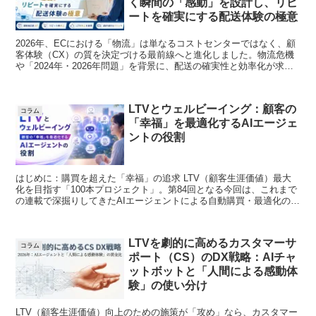
く瞬間の「感動」を設計し、リピ
ートを確実にする配送体験の極意
2026年、ECにおける「物流」は単なるコストセンターではなく、顧
客体験（CX）の質を決定づける最前線へと進化しました。物流危機
や「2024年・2026年問題」を背景に、配送の確実性と効率化が求め
られる一方で、顧客との...
LTVとウェルビーイング：顧客の
コラム
「幸福」を最適化するAIエージェ
ントの役割
はじめに：購買を超えた「幸福」の追求 LTV（顧客生涯価値）最大
化を目指す「100本プロジェクト」。第84回となる今回は、これまで
の連載で深掘りしてきたAIエージェントによる自動購買・最適化の概
念をさらに一歩進め...
LTVを劇的に高めるカスタマーサ
コラム
ポート（CS）のDX戦略：AIチャ
ットボットと「人間による感動体
験」の使い分け
LTV（顧客生涯価値）向上のための施策が「攻め」なら、カスタマー