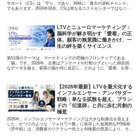
サポート（CS）は「守り」であり、同時に「最大の逆転チャンス」
でもあります。2026年現在、CSは単なるコストセンターではなく、
AIと人間が連携して顧客を...
LTVとニューロマーケティング：
コラム
脳科学が解き明かす「愛着」の正
体。顧客の無意識に働きかけ、一
生の絆を築くサイエンス
第51弾のテーマは、マーケティングの究極のフロンティアである
「脳」です。2026年、企業はアンケートや行動ログといった顕在的
なデータを超え、顧客の脳が何に反応し、どのように「愛着」を形成
するのかという無意識の領域へと踏...
【2026年最新】LTVを最大化する
コラム
インフルエンサー・アンバサダー
戦略：単なる拡散を超え、ブラン
ドの「伝道師」と共に歩む共創の
極意
2026年、インフルエンサーマーケティングは大きな転換点を迎えま
した。かつてのような「フォロワー数」に依存した短期的なPR投稿
（空中戦）は、消費者のリテラシー向上とAI検索の普及により、その
効果を急速に失っています。 ...