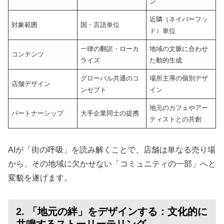
ン
近隣（ネイバーフッ
対象範囲
国・言語単位
ド）単位
一律の翻訳・ローカ
地域の文脈に合わせ
コンテンツ
ライズ
た動的生成
グローバル共通のコ
場所主導の個別デザ
店舗デザイン
ンセプト
イン
地元のカフェやアー
パートナーシップ
大手企業同士の提携
ティストとの共創
AIが「街の呼吸」を読み解くことで、店舗は単なる売り場
から、その地域に欠かせない「コミュニティの一部」へと
変貌を遂げます。
2. 「地元の絆」をデザインする：文化的に
共鳴するストーリーテリング