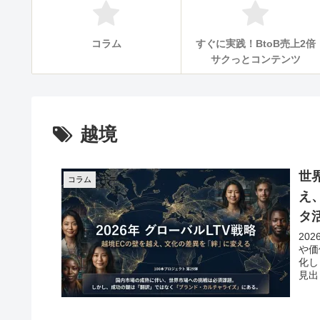
コラム
すぐに実践！BtoB売上2倍
サクっとコンテンツ
越境
世
コラム
え
タ
20
や価
化しました。 国内市
見出